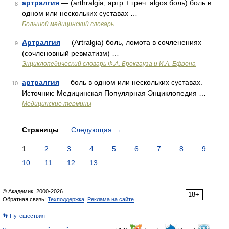
артралгия
— (arthralgia; артр + греч. algos боль) боль в
8
одном или нескольких суставах …
Большой медицинский словарь
Артралгия
— (Artralgia) боль, ломота в сочленениях
9
(сочленовный ревматизм) …
Энциклопедический словарь Ф.А. Брокгауза и И.А. Ефрона
артралгия
— боль в одном или нескольких суставах.
10
Источник: Медицинская Популярная Энциклопедия …
Медицинские термины
Страницы
Следующая
→
1
2
3
4
5
6
7
8
9
10
11
12
13
© Академик, 2000-2026
18+
Обратная связь:
Техподдержка
,
Реклама на сайте
👣 Путешествия