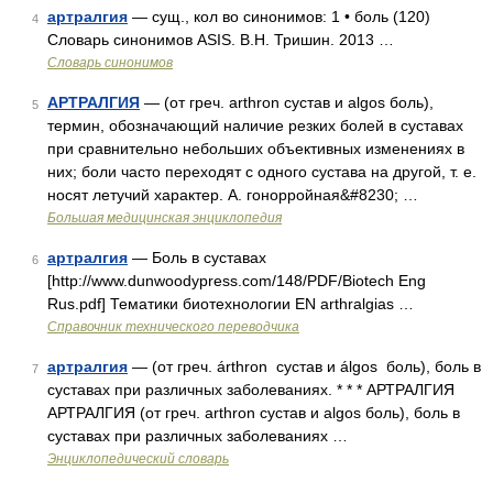
артралгия
— сущ., кол во синонимов: 1 • боль (120)
4
Словарь синонимов ASIS. В.Н. Тришин. 2013 …
Словарь синонимов
АРТРАЛГИЯ
— (от греч. arthron сустав и algos боль),
5
термин, обозначающий наличие резких болей в суставах
при сравнительно небольших объективных изменениях в
них; боли часто переходят с одного сустава на другой, т. е.
носят летучий характер. А. гонорройная&#8230; …
Большая медицинская энциклопедия
артралгия
— Боль в суставах
6
[http://www.dunwoodypress.com/148/PDF/Biotech Eng
Rus.pdf] Тематики биотехнологии EN arthralgias …
Справочник технического переводчика
артралгия
— (от греч. árthron сустав и álgos боль), боль в
7
суставах при различных заболеваниях. * * * АРТРАЛГИЯ
АРТРАЛГИЯ (от греч. arthron сустав и algos боль), боль в
суставах при различных заболеваниях …
Энциклопедический словарь