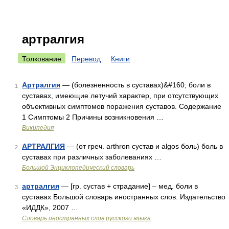
артралгия
Толкование
Перевод
Книги
Артралгия
— (болезненность в суставах)&#160; боли в
1
суставах, имеющие летучий характер, при отсутствующих
объективных симптомов поражения суставов. Содержание
1 Симптомы 2 Причины возникновения …
Википедия
АРТРАЛГИЯ
— (от греч. arthron сустав и algos боль) боль в
2
суставах при различных заболеваниях …
Большой Энциклопедический словарь
артралгия
— [гр. сустав + страдание] – мед. боли в
3
суставах Большой словарь иностранных слов. Издательство
«ИДДК», 2007 …
Словарь иностранных слов русского языка